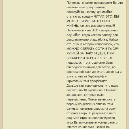
Понимаю, с каким недоверием Вы это
читаете – но продолжайте,
пожалуйста. Прошу, дочитайте
статью до конца – ЧИТАЯ ЭТО, ВЫ
МОЖЕТЕ ИЗМЕНИТЬ СВОЮ
ЖИЗНЬ, как это изменило мою!!!
Наткнулась я на ЭТО совершенно
случайно, когда искала работу для
дополнительного заработка. Найдя
ста¬тью, в которой говорилось, что
МОЖНО СДЕЛАТЬ СОТНИ ТЫСЯЧ
РУБЛЕЙ ЗА ПАРУ НЕДЕЛЬ ПРИ
ВЛОЖЕНИИ ВСЕГО 70 РУБ., я
подумала, что это должно быть
очередной фишкой для лохов, но
решила всё-таки дочитать до конца и
узнать, что за Гербалайф –
Орифлейм там предлагают…
Дальше там гово¬рилось, что надо
послать по 10 рублей на 7 Internet-
кошельков, которые ниже
перечислены. Потом вычеркнуть
первый кошелёк из списка, тем
са¬мым, сместив список на одну
строчку вверх. В результате чего
седьмая строчка освобождается,
куда Вы вписываете номер своего
Internet-ко¬шелька. Затем Вы