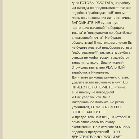
деле ГОТОВЫ РАБОТАТЬ, но работу
им никогда не предоставляют, так как
подобных “работодателей” волнует
лишь по¬полнение их лич¬ного счета.
ЗАПОМНИТЕ: НЕ существует
настоящих вакансий “наборщика
текста” и “сотрудников по обра¬ботке
электронной почты”. Не будьте
обманутыми! В настоящем случае Вы
не будете жертвой недобросовестных
“работодателей”, так как эта ра¬бота
отнюдь не мифическая, а заработок
зависит только от Ваших усилий.
Это – действительно РЕАЛЬНЫЙ
заработок в Интернете.
Дочитайте до конца дан¬ную статью,
уделите всего несколько минут, ВЫ
НИЧЕГО НЕ ПОТЕРЯЕТЕ, чтение
еще никому не повредило!
Я Вас уверяю, что Ваше
материальное поло¬жение резко
улучшится, ЕСЛИ ТОЛЬКО ВЫ
ЭТОГО ЗАХОТИТЕ!!!
Я предла¬гаю Вам вещь, к которой и
сама относилась поначалу
скептически. Но в отличие от многих
подобных предложений – ЭТО
ДЕЙСТВИТЕЛЬНО РАБО¬ТАЕТ.