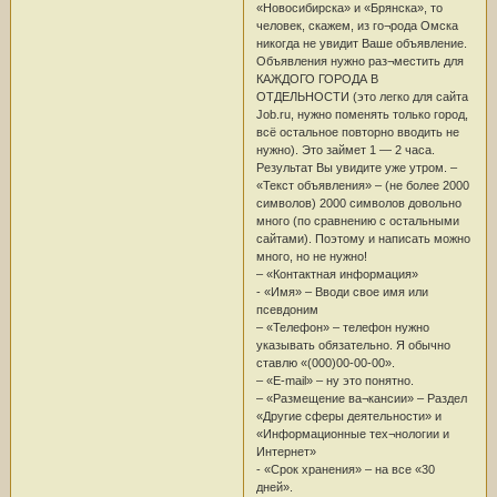
«Новосибирска» и «Брянска», то
человек, скажем, из го¬рода Омска
никогда не увидит Ваше объявление.
Объявления нужно раз¬местить для
КАЖДОГО ГОРОДА В
ОТДЕЛЬНОСТИ (это легко для сайта
Job.ru, нужно поменять только город,
всё остальное повторно вводить не
нужно). Это займет 1 — 2 часа.
Результат Вы увидите уже утром. –
«Текст объявления» – (не более 2000
символов) 2000 символов довольно
много (по сравнению с остальными
сайтами). Поэтому и написать можно
много, но не нужно!
– «Контактная информация»
- «Имя» – Вводи свое имя или
псевдоним
– «Телефон» – телефон нужно
указывать обязательно. Я обычно
ставлю «(000)00-00-00».
– «E-mail» – ну это понятно.
– «Размещение ва¬кансии» – Раздел
«Другие сферы деятельности» и
«Информационные тех¬нологии и
Интернет»
- «Срок хранения» – на все «30
дней».