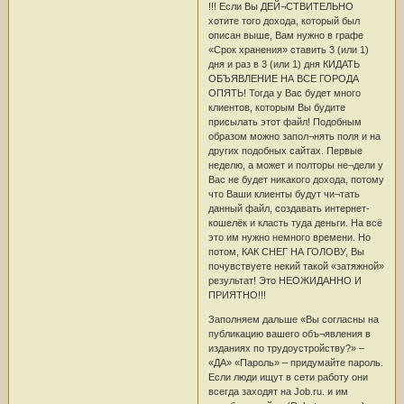
!!! Если Вы ДЕЙ¬СТВИТЕЛЬНО
хотите того дохода, который был
описан выше, Вам нужно в графе
«Срок хранения» ставить 3 (или 1)
дня и раз в 3 (или 1) дня КИДАТЬ
ОБЪЯВЛЕНИЕ НА ВСЕ ГОРОДА
ОПЯТЬ! Тогда у Вас будет много
клиентов, которым Вы будите
присылать этот файл! Подобным
образом можно запол¬нять поля и на
других подобных сайтах. Первые
неделю, а может и полторы не¬дели у
Вас не будет никакого дохода, потому
что Ваши клиенты будут чи¬тать
данный файл, создавать интернет-
кошелёк и класть туда деньги. На всё
это им нужно немного времени. Но
потом, КАК СНЕГ НА ГОЛОВУ, Вы
почувствуете некий такой «затяжной»
результат! Это НЕОЖИДАННО И
ПРИЯТНО!!!
Заполняем дальше «Вы согласны на
публикацию вашего объ¬явления в
изданиях по трудоустройству?» –
«ДА» «Пароль» – придумайте пароль.
Если люди ищут в сети работу они
всегда заходят на Job.ru. и им