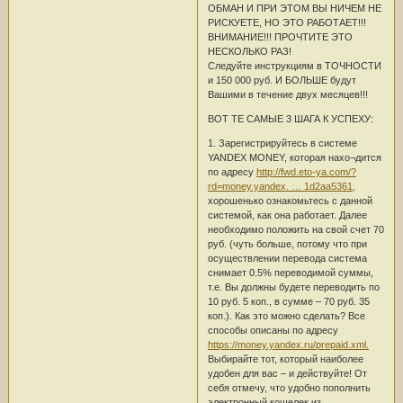
ОБМАН И ПРИ ЭТОМ ВЫ НИЧЕМ НЕ
РИСКУЕТЕ, НО ЭТО РАБОТАЕТ!!!
ВНИМАНИЕ!!! ПРОЧТИТЕ ЭТО
НЕСКОЛЬКО РАЗ!
Следуйте инструкциям в ТОЧНОСТИ
и 150 000 руб. И БОЛЬШЕ будут
Вашими в течение двух месяцев!!!
ВОТ ТЕ САМЫЕ 3 ШАГА К УСПЕХУ:
1. Зарегистрируйтесь в системе
YANDEX MONEY, которая нахо¬дится
по адресу
http://fwd.eto-ya.com/?
rd=money.yandex. … 1d2aa5361,
хорошенько ознакомьтесь с данной
системой, как она работает. Далее
необходимо положить на свой счет 70
руб. (чуть больше, потому что при
осуществлении перевода система
снимает 0.5% переводимой суммы,
т.е. Вы должны будете переводить по
10 руб. 5 коп., в сумме – 70 руб. 35
коп.). Как это можно сделать? Все
способы описаны по адресу
https://money.yandex.ru/prepaid.xml.
Выбирайте тот, который наиболее
удобен для вас – и действуйте! От
себя отмечу, что удобно пополнить
электронный кошелек из