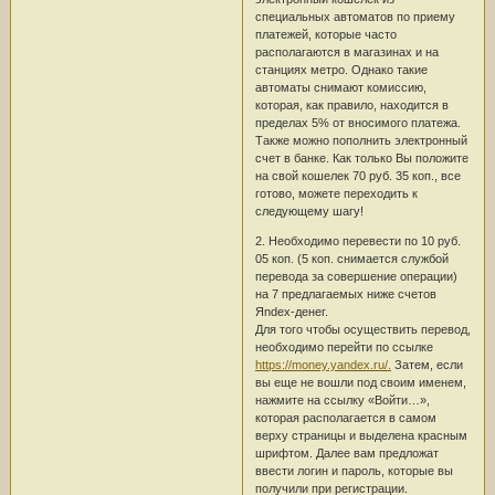
специальных автоматов по приему
платежей, которые часто
располагаются в магазинах и на
станциях метро. Однако такие
автоматы снимают комиссию,
которая, как правило, находится в
пределах 5% от вносимого платежа.
Также можно пополнить электронный
счет в банке. Как только Вы положите
на свой кошелек 70 руб. 35 коп., все
готово, можете переходить к
следующему шагу!
2. Необходимо перевести по 10 руб.
05 коп. (5 коп. снимается службой
перевода за совершение операции)
на 7 предлагаемых ниже счетов
Яndex-денег.
Для того чтобы осуществить перевод,
необходимо перейти по ссылке
https://money.yandex.ru/.
Затем, если
вы еще не вошли под своим именем,
нажмите на ссылку «Войти…»,
которая располагается в самом
верху страницы и выделена красным
шрифтом. Далее вам предложат
ввести логин и пароль, которые вы
получили при регистрации.