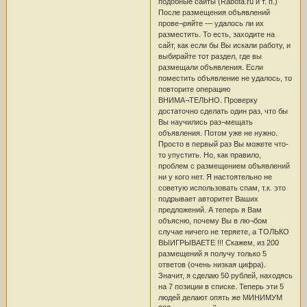
подобные сайты (Rabota.ru и т. п.)
После размещения объявлений
прове¬ряйте — удалось ли их
разместить. То есть, заходите на
сайт, как если бы Вы искали работу, и
выбирайте тот раздел, где вы
размещали объявления. Если
поместить объявление не удалось, то
повторите операцию
ВНИМА¬ТЕЛЬНО. Проверку
достаточно сделать один раз, что бы
Вы научились раз¬мещать
объявления. Потом уже не нужно.
Просто в первый раз Вы можете что-
то упустить. Но, как правило,
проблем с размещением объявлений
ни у кого нет. Я настоятельно не
советую использовать спам, т.к. это
подрывает авторитет Ваших
предложений. А теперь я Вам
объясню, почему Вы в лю¬бом
случае ничего не теряете, а ТОЛЬКО
ВЫИГРЫВАЕТЕ !!! Скажем, из 200
размещений я получу только 5
ответов (очень низкая цифра).
Значит, я сделаю 50 рублей, находясь
на 7 позиции в списке. Теперь эти 5
людей делают опять же МИНИМУМ