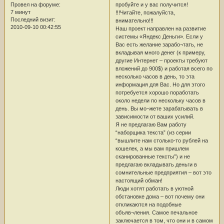
пробуйте и у вас получится!
Провел на форуме:
7 минут
!!!Читайте, пожалуйста,
Последний визит:
внимательно!!!
2010-09-10 00:42:55
Наш проект направлен на развитие
системы «Яндекс Деньги». Если у
Вас есть желание зарабо¬тать, не
вкладывая много денег (к примеру,
другие Интернет – проекты требуют
вложений до 900$) и работая всего по
несколько часов в день, то эта
информация для Вас. Но для этого
потребуется хорошо поработать
около недели по нескольку часов в
день. Вы мо¬жете зарабатывать в
зависимости от ваших усилий.
Я не предлагаю Вам работу
“наборщика текста” (из серии
“вышлите нам столько-то рублей на
кошелек, а мы вам пришлем
сканированные тексты”) и не
предлагаю вкладывать деньги в
сомнительные предприятия – вот это
настоящий обман!
Люди хотят работать в уютной
обстановке дома – вот почему они
откликаются на подобные
объяв¬ления. Самое печальное
заключается в том, что они и в самом