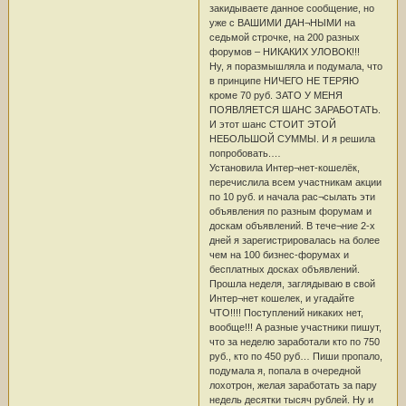
закидываете данное сообщение, но
уже с ВАШИМИ ДАН¬НЫМИ на
седьмой строчке, на 200 разных
форумов – НИКАКИХ УЛОВОК!!!
Ну, я поразмышляла и подумала, что
в принципе НИЧЕГО НЕ ТЕРЯЮ
кроме 70 руб. ЗАТО У МЕНЯ
ПОЯВЛЯЕТСЯ ШАНС ЗАРАБОТАТЬ.
И этот шанс СТОИТ ЭТОЙ
НЕБОЛЬШОЙ СУММЫ. И я решила
попробовать.…
Установила Интер¬нет-кошелёк,
перечислила всем участникам акции
по 10 руб. и начала рас¬сылать эти
объявления по разным форумам и
доскам объявлений. В тече¬ние 2-х
дней я зарегистрировалась на более
чем на 100 бизнес-форумах и
бесплатных досках объявлений.
Прошла неделя, заглядываю в свой
Интер¬нет кошелек, и угадайте
ЧТО!!!! Поступлений никаких нет,
вообще!!! А разные участники пишут,
что за неделю заработали кто по 750
руб., кто по 450 руб… Пиши пропало,
подумала я, попала в очередной
лохотрон, желая заработать за пару
недель десятки тысяч рублей. Ну и