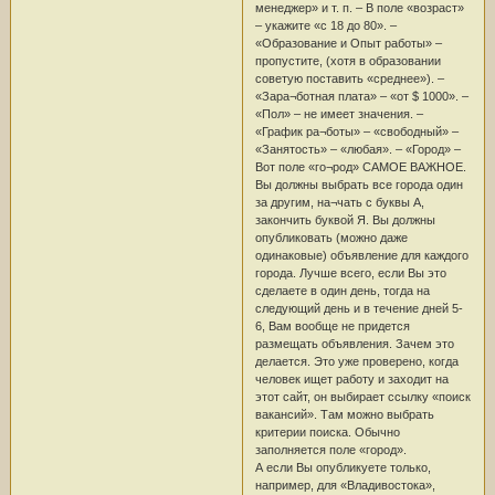
менеджер» и т. п. – В поле «возраст»
– укажите «с 18 до 80». –
«Образование и Опыт работы» –
пропустите, (хотя в образовании
советую поставить «среднее»). –
«Зара¬ботная плата» – «от $ 1000». –
«Пол» – не имеет значения. –
«График ра¬боты» – «свободный» –
«Занятость» – «любая». – «Город» –
Вот поле «го¬род» САМОЕ ВАЖНОЕ.
Вы должны выбрать все города один
за другим, на¬чать с буквы А,
закончить буквой Я. Вы должны
опубликовать (можно даже
одинаковые) объявление для каждого
города. Лучше всего, если Вы это
сделаете в один день, тогда на
следующий день и в течение дней 5-
6, Вам вообще не придется
размещать объявления. Зачем это
делается. Это уже проверено, когда
человек ищет работу и заходит на
этот сайт, он выбирает ссылку «поиск
вакансий». Там можно выбрать
критерии поиска. Обычно
заполняется поле «город».
А если Вы опубликуете только,
например, для «Владивостока»,