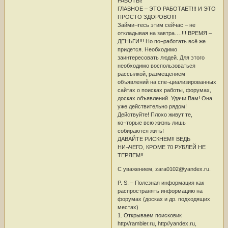
РАБОТЫ!
ГЛАВНОЕ – ЭТО РАБОТАЕТ!!! И ЭТО
ПРОСТО ЗДОРОВО!!!
Займи¬тесь этим сейчас – не
откладывая на завтра….!!! ВРЕМЯ –
ДЕНЬГИ!!! Но по¬работать всё же
придется. Необходимо
заинтересовать людей. Для этого
необходимо воспользоваться
рассылкой, размещением
объявлений на спе¬циализированных
сайтах о поисках работы, форумах,
досках объявлений. Удачи Вам! Она
уже действительно рядом!
Действуйте! Плохо живут те,
ко¬торые всю жизнь лишь
собираются жить!
ДАВАЙТЕ РИСКНЕМ!! ВЕДЬ
НИ¬ЧЕГО, КРОМЕ 70 РУБЛЕЙ НЕ
ТЕРЯЕМ!!
С уважением, zara0102@yandex.ru.
P. S. – Полезная информация как
распространять информацию на
форумах (досках и др. подходящих
местах)
1. Открываем поисковик
http//rambler.ru, http//yandex.ru,