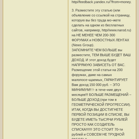
http//feedback.yandex.ru/?from=money.
3. Разместите эту статью (или
объявление со ссылкой на страницу,
которую вы без труда мо¬жете
сделать на одном из бесплатных
сайтов, например, http//www.narod.ru)
на НЕ МЕНЕЕ ЧЕМ 200-300
ФОРУМАХ и НОВОСТНЫХ ЛЕНТАХ
(News Group).
ЗАПОМНИТЕ ЧЕМ БОЛЬШЕ вы
разместите, ТЕМ ВЫШЕ БУДЕТ ВАШ
ДОХОД. И этот доход будет
НАПРЯМУЮ ЗАВИСЕТЬ ОТ ВАС.
Размещение этой статьи на 200
форумах, даже на самых
малопосе¬щаемых, ГАРАНТИРУЕТ
Вам доход 150 000 руб. – ЭТО
МИНИМУМ!! !- в тече¬ние двух
месяцев!!! БОЛЬШЕ РАЗМЕЩЕНИЙ –
БОЛЬШЕ ДОХОД (при том в
ГЕОМЕТРИЧЕСКОЙ ПРОГРЕССИИ).
ИТАК, КОГДА ВЫ ДОСТИГНЕТЕ
ПЕРВОЙ ПОЗИЦИИ В СПИСКЕ, ВЫ
БУДЕТЕ ИМЕТЬ ТЫСЯЧИ РУБЛЕЙ
ПРОСТО КАК СОЗДАТЕЛЬ
СПИСКА!!!!!!! ЭТО СТОИТ 70-ти
рублей и СОВСЕМ НЕ ТРУДНОЙ