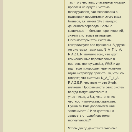
так что у честных участников никаких
проблем не будет. Система
money.yandex, заинтересована в
развитии и процветании этого вида
бизнеса, т.к. имеет 1% с каждого
денежного перевода. Больше
кошельков — больше перечислений,
значит система в выигрыше.
Организаторы этой системы
контролируют все процессы. В других
же системах таких как: N_A_T_L_A;
R.A.Z.E.R. помимо того, что идут
комиссионные перечисления в
системы money.yandex, WMZ и др.,
идут еще и хорошие перечисления
администратору проекта. То, что Вам
говорят, что системы N_A_T_L_A;
R.A.Z.E.R. честные — это блеф,
иллюзия. Программисты этих систем
всегда могут «обставить»
участников, а Вы, кстати, от их
честности полностью зависите.
Нужна ли Вам дополнительная
зависимость? Или достаточно
зависеть от одной системы
money.yandex?
Чтобы доход действительно был