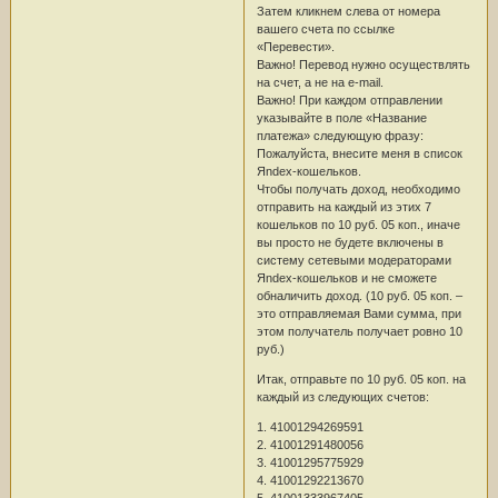
Затем кликнем слева от номера
вашего счета по ссылке
«Перевести».
Важно! Перевод нужно осуществлять
на счет, а не на e-mail.
Важно! При каждом отправлении
указывайте в поле «Название
платежа» следующую фразу:
Пожалуйста, внесите меня в список
Яndex-кошельков.
Чтобы получать доход, необходимо
отправить на каждый из этих 7
кошельков по 10 руб. 05 коп., иначе
вы просто не будете включены в
систему сетевыми модераторами
Яndex-кошельков и не сможете
обналичить доход. (10 руб. 05 коп. –
это отправляемая Вами сумма, при
этом получатель получает ровно 10
руб.)
Итак, отправьте по 10 руб. 05 коп. на
каждый из следующих счетов:
1. 41001294269591
2. 41001291480056
3. 41001295775929
4. 41001292213670
5. 41001333967405