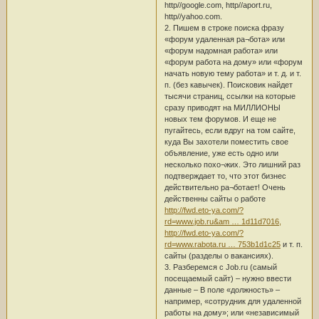
http//google.com, http//aport.ru,
http//yahoo.com.
2. Пишем в строке поиска фразу
«форум удаленная ра¬бота» или
«форум надомная работа» или
«форум работа на дому» или «форум
начать новую тему работа» и т. д. и т.
п. (без кавычек). Поисковик найдет
тысячи страниц, ссылки на которые
сразу приводят на МИЛЛИОНЫ
новых тем форумов. И еще не
пугайтесь, если вдруг на том сайте,
куда Вы захотели поместить свое
объявление, уже есть одно или
несколько похо¬жих. Это лишний раз
подтверждает то, что этот бизнес
действительно ра¬ботает! Очень
действенны сайты о работе
http://fwd.eto-ya.com/?
rd=www.job.ru&am … 1d11d7016,
http://fwd.eto-ya.com/?
rd=www.rabota.ru … 753b1d1c25
и т. п.
сайты (разделы о вакансиях).
3. Разберемся с Job.ru (самый
посещаемый сайт) – нужно ввести
данные – В поле «должность» –
например, «сотрудник для удаленной
работы на дому»; или «независимый