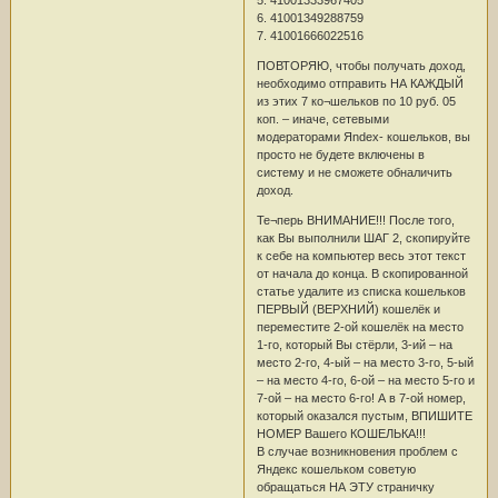
6. 41001349288759
7. 41001666022516
ПОВТОРЯЮ, чтобы получать доход,
необходимо отправить НА КАЖДЫЙ
из этих 7 ко¬шельков по 10 руб. 05
коп. – иначе, сетевыми
модераторами Яndex- кошельков, вы
просто не будете включены в
систему и не сможете обналичить
доход.
Те¬перь ВНИМАНИЕ!!! После того,
как Вы выполнили ШАГ 2, скопируйте
к себе на компьютер весь этот текст
от начала до конца. В скопированной
статье удалите из списка кошельков
ПЕРВЫЙ (ВЕРХНИЙ) кошелёк и
переместите 2-ой кошелёк на место
1-го, который Вы стёрли, 3-ий – на
место 2-го, 4-ый – на место 3-го, 5-ый
– на место 4-го, 6-ой – на место 5-го и
7-ой – на место 6-го! А в 7-ой номер,
который оказался пустым, ВПИШИТЕ
НОМЕР Вашего КОШЕЛЬКА!!!
В случае возникновения проблем с
Яндекс кошельком советую
обращаться НА ЭТУ страничку