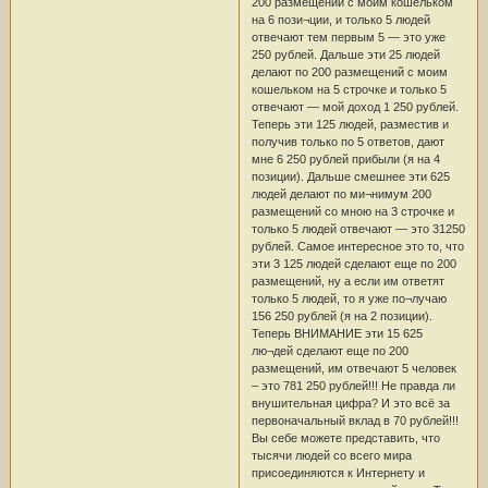
200 размещений с моим кошельком
на 6 пози¬ции, и только 5 людей
отвечают тем первым 5 — это уже
250 рублей. Дальше эти 25 людей
делают по 200 размещений с моим
кошельком на 5 строчке и только 5
отвечают — мой доход 1 250 рублей.
Теперь эти 125 людей, разместив и
получив только по 5 ответов, дают
мне 6 250 рублей прибыли (я на 4
позиции). Дальше смешнее эти 625
людей делают по ми¬нимум 200
размещений со мною на 3 строчке и
только 5 людей отвечают — это 31250
рублей. Самое интересное это то, что
эти 3 125 людей сделают еще по 200
размещений, ну а если им ответят
только 5 людей, то я уже по¬лучаю
156 250 рублей (я на 2 позиции).
Теперь ВНИМАНИЕ эти 15 625
лю¬дей сделают еще по 200
размещений, им отвечают 5 человек
– это 781 250 рублей!!! Не правда ли
внушительная цифра? И это всё за
первоначальный вклад в 70 рублей!!!
Вы себе можете представить, что
тысячи людей со всего мира
присоединяются к Интернету и