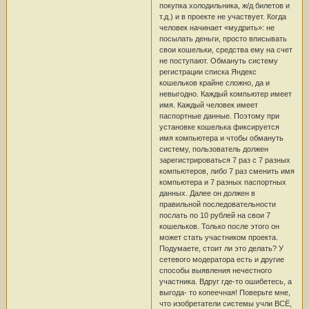
покупка холодильника, ж/д билетов и
т.д.) и в проекте не участвует. Когда
человек начинает «мудрить»: не
посылать деньги, просто вписывать
свои кошельки, средства ему на счет
не поступают. Обмануть систему
регистрации списка Яндекс
кошельков крайне сложно, да и
невыгодно. Каждый компьютер имеет
имя. Каждый человек имеет
паспортные данные. Поэтому при
установке кошелька фиксируется
имя компьютера и чтобы обмануть
систему, пользователь должен
зарегистрироваться 7 раз с 7 разных
компьютеров, либо 7 раз сменить имя
компьютера и 7 разных паспортных
данных. Далее он должен в
правильной последовательности
послать по 10 рублей на свои 7
кошельков. Только после этого он
может стать участником проекта.
Подумаете, стоит ли это делать? У
сетевого модератора есть и другие
способы выявления нечестного
участника. Вдруг где-то ошибетесь, а
выгода- то копеечная! Поверьте мне,
что изобретатели системы учли ВСЁ,