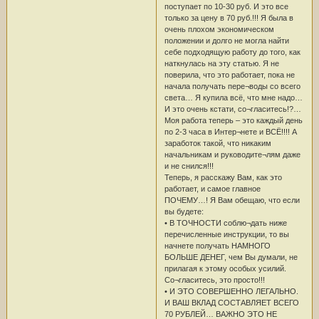
поступает по 10-30 руб. И это все
только за цену в 70 руб.!!! Я была в
очень плохом экономическом
положении и долго не могла найти
себе подходящую работу до того, как
наткнулась на эту статью. Я не
поверила, что это работает, пока не
начала получать пере¬воды со всего
света… Я купила всё, что мне надо…
И это очень кстати, со¬гласитесь!?…
Моя работа теперь – это каждый день
по 2-3 часа в Интер¬нете и ВСЁ!!!! А
заработок такой, что никаким
начальникам и руководите¬лям даже
и не снился!!!
Теперь, я расскажу Вам, как это
работает, и самое главное
ПОЧЕМУ…! Я Вам обещаю, что если
вы будете:
• В ТОЧНОСТИ соблю¬дать ниже
перечисленные инструкции, то вы
начнете получать НАМНОГО
БОЛЬШЕ ДЕНЕГ, чем Вы думали, не
прилагая к этому особых усилий.
Со¬гласитесь, это просто!!!
• И ЭТО СОВЕРШЕННО ЛЕГАЛЬНО.
И ВАШ ВКЛАД СОСТАВЛЯЕТ ВСЕГО
70 РУБЛЕЙ… ВАЖНО ЭТО НЕ