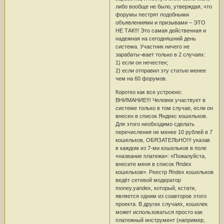
либо вообще не было, утверждая, что
форумы пестрят подобными
объявлениями и призывами – ЭТО
НЕ ТАК!!! Это самая действенная и
надежная на сегодняшний день
система. Участник ничего не
зарабаты¬вает только в 2 случаях:
1) если он нечестен;
2) если отправил эту статью менее
чем на 60 форумов.
Коротко как все устроено:
ВНИМАНИЕ!!! Человек участвует в
системе только в том случае, если он
внесен в список Яндекс кошельков.
Для этого необходимо сделать
перечисления не менее 10 рублей в 7
кошельков, ОБЯЗАТЕЛЬНО!!! указав
в каждом из 7-ми кошельков в поле
«название платежа»: «Пожалуйста,
внесите меня в список Яndex
кошельков». Реестр Яndex кошельков
ведёт сетевой модератор
money.yandex, который, кстати,
является одним из соавторов этого
проекта. В других случаях, кошелек
может использоваться просто как
платежный инструмент (например,