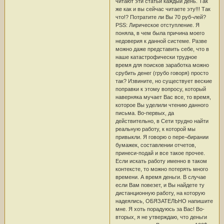
читают эти статьи каждый день. Так
же как и вы сейчас читаете эту!!! Так
что!? Потратите ли Вы 70 руб¬лей?
PSS: Лирическое отступление. Я
поняла, в чем была причина моего
недоверия к данной системе. Разве
можно даже представить себе, что в
наше катастрофически трудное
время для поисков заработка можно
срубить денег (грубо говоря) просто
так? Извините, но существует веские
поправки к этому вопросу, который
наверняка мучает Вас все, то время,
которое Вы уделили чтению данного
письма. Во-первых, да
действительно, в Сети трудно найти
реальную работу, к которой мы
привыкли. Я говорю о пере¬бирании
бумажек, составлении отчетов,
принеси-подай и все такое прочее.
Если искать работу именно в таком
контексте, то можно потерять много
времени. А время деньги. В случае
если Вам повезет, и Вы найдете ту
дистанционную работу, на которую
надеялись, ОБЯЗАТЕЛЬНО напишите
мне. Я хоть порадуюсь за Вас! Во-
вторых, я не утверждаю, что деньги