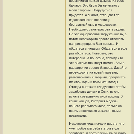
посыплются на Вас дождем из 100$
банкнот. Это было бы нечестно с
моей стороны. Потрудиться
придется. А значит, отпа¬дает та
издевательская пословица:
бесплатный сыр в мышеловке.
Необходимо заинтересовать людей.
Но это одноразовая загруженность, а
потом необходимо просто отвечать
на приходящие к Вам письма. И
общаться с людьми. Общаться и еще
раз общаться. Поверьте, это
интересно. И по¬лезно, потому что
эти знакомства могут помочь Вам в
расширении своего бизнеса. Давайте
пере¬ходить на новый уровень,
разговаривать с людьми, предлагать
им свои идеи и пожинать плоды.
Отсюда вытекает следующее: чтобы
заработать деньги в Сети, нужно
искать совершенно иной подход. В
конце концов, Интернет модель
нашего реального мира, только со
своими несколько искажен¬ными
правилами.
Некоторые люди начали писать, что
уже пробовали себя в этом виде
заработка, и поступлений было мало