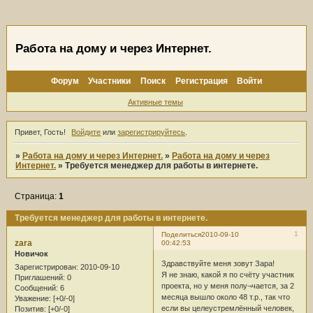
Работа на дому и через Интернет.
Форум
Участники
Поиск
Регистрация
Войти
Активные темы
Привет, Гость!
Войдите
или
зарегистрируйтесь
.
»
Работа на дому и через Интернет.
»
Работа на дому и через
Интернет.
»
Требуется менеджер для работы в интернете.
Страница:
1
Требуется менеджер для работы в интернете.
1
Поделиться
2010-09-10
zara
00:42:53
Новичок
Здравствуйте меня зовут Зара!
Зарегистрирован
: 2010-09-10
Я не знаю, какой я по счёту участник
Приглашений:
0
проекта, но у меня полу¬чается, за 2
Сообщений:
6
месяца вышло около 48 т.р., так что
Уважение:
[+0/-0]
если вы целеустремлённый человек,
Позитив:
[+0/-0]