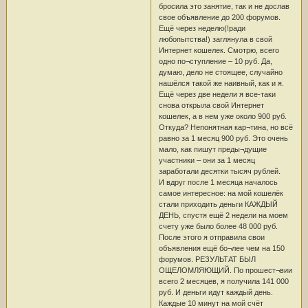
бросила это занятие, так и не дослав
свое объявление до 200 форумов.
Ещё через неделю(!ради
любопытства!) заглянула в свой
Интернет кошелек. Смотрю, всего
одно по¬ступление – 10 руб. Да,
думаю, дело не стоящее, случайно
нашёлся такой же наивный, как и я.
Ещё через две недели я все-таки
снова открыла свой Интернет
кошелек, а в нем уже около 900 руб.
Откуда? Непонятная кар¬тина, но всё
равно за 1 месяц 900 руб. Это очень
мало, как пишут преды¬дущие
участники – они за 1 месяц
заработали десятки тысяч рублей.
И вдруг после 1 месяца началось
самое интересное: на мой кошелёк
стали приходить деньги КАЖДЫЙ
ДЕНЬ, спустя ещё 2 недели на моем
счету уже было более 48 000 руб.
После этого я отправила свои
объявления ещё бо¬лее чем на 150
форумов. РЕЗУЛЬТАТ БЫЛ
ОЩЕЛОМЛЯЮЩИЙ. По прошест¬вии
всего 2 месяцев, я получила 141 000
руб. И деньги идут каждый день.
Каждые 10 минут на мой счёт