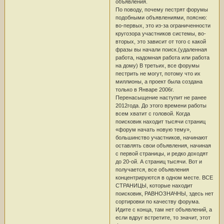
объявления.
По поводу, почему пестрят форумы
подобными объявлениями, поясню:
во-первых, это из-за ограниченности
кругозора участников системы, во-
вторых, это зависит от того с какой
фразы вы начали поиск.(удаленная
работа, надомная работа или работа
на дому) В третьих, все форумы
пестрить не могут, потому что их
миллионы, а проект была создана
только в Январе 2006г.
Перенасыщение наступит не ранее
2012года. До этого времени работы
всем хватит с головой. Когда
поисковик находит тысячи страниц
«форум начать новую тему»,
большинство участников, начинают
оставлять свои объявления, начиная
с первой страницы, и редко доходят
до 20-ой. А страниц тысячи. Вот и
получается, все объявления
концентрируются в одном месте. ВСЕ
СТРАНИЦЫ, которые находит
поисковик, РАВНОЗНАЧНЫ, здесь нет
сортировки по качеству форума.
Идите с конца, там нет объявлений, а
если вдруг встретите, то значит, этот