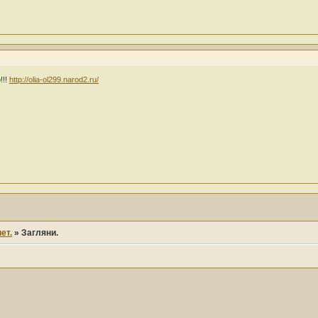
!!!
http://olia-ol299.narod2.ru/
ет.
»
Загляни.