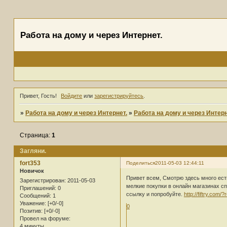
Работа на дому и через Интернет.
Привет, Гость!
Войдите
или
зарегистрируйтесь
.
»
Работа на дому и через Интернет.
»
Работа на дому и через Интерн
Страница:
1
Загляни.
fort353
Поделиться
2011-05-03 12:44:11
Новичок
Привет всем, Смотрю здесь много есть
Зарегистрирован
: 2011-05-03
мелкие покупки в онлайн магазинах сп
Приглашений:
0
ссылку и попробуйте.
http://fiftry.com/
Сообщений:
1
Уважение:
[+0/-0]
0
Позитив:
[+0/-0]
Провел на форуме:
4 минуты