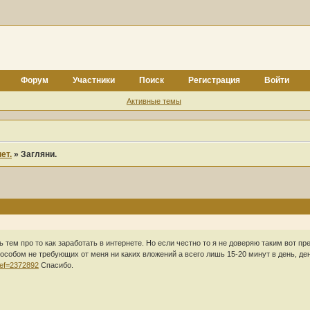
Форум
Участники
Поиск
Регистрация
Войти
Активные темы
ет.
»
Загляни.
 тем про то как заработать в интернете. Но если честно то я не доверяю таким вот 
особом не требующих от меня ни каких вложений а всего лишь 15-20 минут в день, де
?ref=2372892
Спасибо.