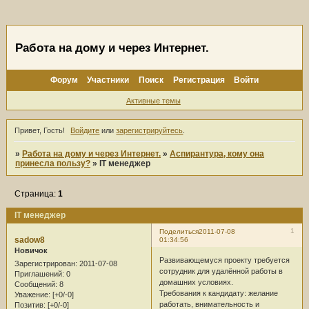
Работа на дому и через Интернет.
Форум
Участники
Поиск
Регистрация
Войти
Активные темы
Привет, Гость!
Войдите
или
зарегистрируйтесь
.
»
Работа на дому и через Интернет.
»
Аспирантура, кому она
принесла пользу?
»
IT менеджер
Страница:
1
IT менеджер
1
Поделиться
2011-07-08
sadow8
01:34:56
Новичок
Развивающемуся проекту требуется
Зарегистрирован
: 2011-07-08
сотрудник для удалённой работы в
Приглашений:
0
домашних условиях.
Сообщений:
8
Требования к кандидату: желание
Уважение:
[+0/-0]
работать, внимательность и
Позитив:
[+0/-0]