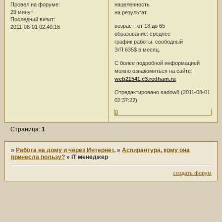
нацеленность
Провел на форуме:
29 минут
на результат.
Последний визит:
возраст: от 18 до 65
2011-08-01 02:40:16
образование: среднее
график работы: свободный
З/П 635$ в месяц.
С более подробной информацией
можно ознакомиться на сайте:
web21541.c3.redham.ru
Отредактировано sadow8 (2011-08-01
02:37:22)
0
Страница:
1
»
Работа на дому и через Интернет.
»
Аспирантура, кому она
принесла пользу?
»
IT менеджер
создать форум