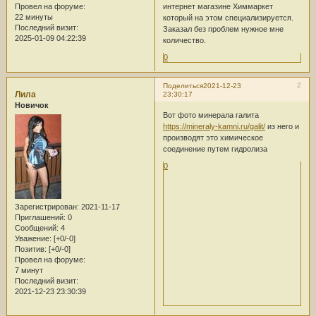
интернет магазине Химмаркет
Провел на форуме:
22 минуты
который на этом специализируется.
Последний визит:
Заказал без проблем нужное мне
2025-01-09 04:22:39
количество.
0
2
Поделиться
2021-12-23
Лила
23:30:17
Новичок
Вот фото минерала галита
https://mineraly-kamni.ru/galit/
из него и
производят это химическое
соединение путем гидролиза
0
Зарегистрирован
: 2021-11-17
Приглашений:
0
Сообщений:
4
Уважение:
[+0/-0]
Позитив:
[+0/-0]
Провел на форуме:
7 минут
Последний визит:
2021-12-23 23:30:39