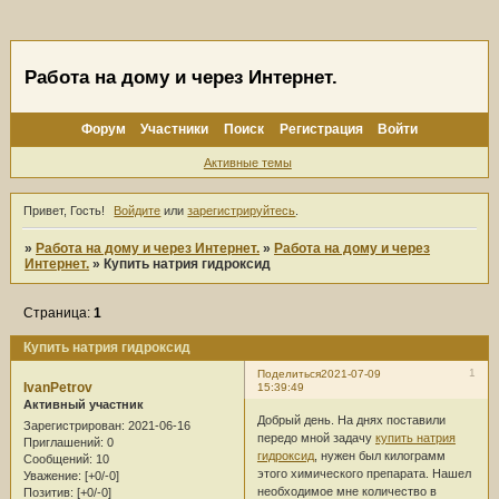
Работа на дому и через Интернет.
Форум
Участники
Поиск
Регистрация
Войти
Активные темы
Привет, Гость!
Войдите
или
зарегистрируйтесь
.
»
Работа на дому и через Интернет.
»
Работа на дому и через
Интернет.
»
Купить натрия гидроксид
Страница:
1
Купить натрия гидроксид
1
Поделиться
2021-07-09
IvanPetrov
15:39:49
Активный участник
Добрый день. На днях поставили
Зарегистрирован
: 2021-06-16
передо мной задачу
купить натрия
Приглашений:
0
гидроксид
, нужен был килограмм
Сообщений:
10
этого химического препарата. Нашел
Уважение:
[+0/-0]
необходимое мне количество в
Позитив:
[+0/-0]